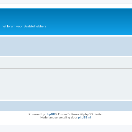
het forum voor Saabliefhebbers!
Powered by
phpBB
® Forum Software © phpBB Limited
Nederlandse vertaling door
phpBB.nl
.