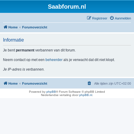
Saabforum.nl
Registreer
Aanmelden
Home
Forumoverzicht
Informatie
Je bent
permanent
verbannen van dit forum.
Neem contact op met een
beheerder
als je verwacht dat dit niet klopt.
Je IP-adres is verbannen.
Home
Forumoverzicht
Alle tijden zijn
UTC+02:00
Powered by
phpBB
® Forum Software © phpBB Limited
Nederlandse vertaling door
phpBB.nl
.