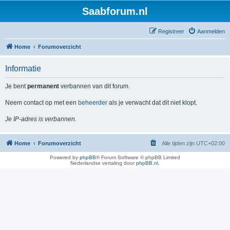
Saabforum.nl
Registreer
Aanmelden
Home
Forumoverzicht
Informatie
Je bent
permanent
verbannen van dit forum.
Neem contact op met een
beheerder
als je verwacht dat dit niet klopt.
Je IP-adres is verbannen.
Home
Forumoverzicht
Alle tijden zijn
UTC+02:00
Powered by
phpBB
® Forum Software © phpBB Limited
Nederlandse vertaling door
phpBB.nl
.