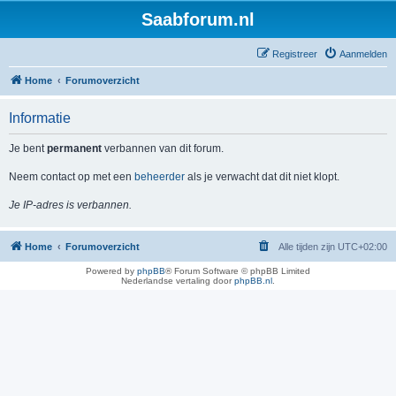
Saabforum.nl
Registreer
Aanmelden
Home
Forumoverzicht
Informatie
Je bent
permanent
verbannen van dit forum.
Neem contact op met een
beheerder
als je verwacht dat dit niet klopt.
Je IP-adres is verbannen.
Home
Forumoverzicht
Alle tijden zijn
UTC+02:00
Powered by
phpBB
® Forum Software © phpBB Limited
Nederlandse vertaling door
phpBB.nl
.