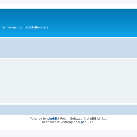
het forum voor Saabliefhebbers!
Powered by
phpBB
® Forum Software © phpBB Limited
Nederlandse vertaling door
phpBB.nl
.