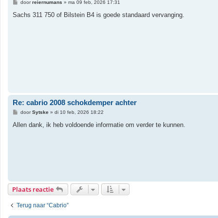
B
door
reiernumans
»
ma 09 feb, 2026 17:31
e
r
Sachs 311 750 of Bilstein B4 is goede standaard vervanging.
i
c
h
t
Re: cabrio 2008 schokdemper achter
B
door
Sytske
»
di 10 feb, 2026 18:22
e
r
Allen dank, ik heb voldoende informatie om verder te kunnen.
i
c
h
t
Plaats reactie
Terug naar “Cabrio”