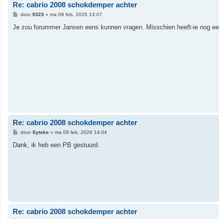
Re: cabrio 2008 schokdemper achter
B
door
9323
»
ma 09 feb, 2026 13:07
e
r
Je zou forummer Jansen eens kunnen vragen. Misschien heeft-ie nog een 
i
c
h
t
Re: cabrio 2008 schokdemper achter
B
door
Sytske
»
ma 09 feb, 2026 14:04
e
r
Dank, ik heb een PB gestuurd.
i
c
h
t
Re: cabrio 2008 schokdemper achter