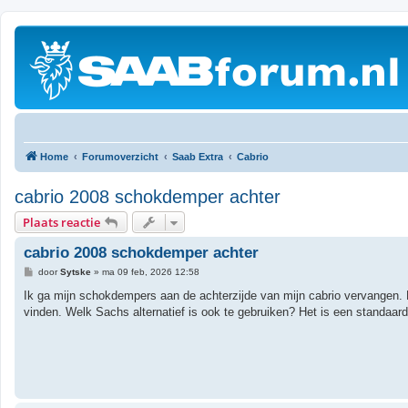
Home
Forumoverzicht
Saab Extra
Cabrio
cabrio 2008 schokdemper achter
Plaats reactie
cabrio 2008 schokdemper achter
B
door
Sytske
»
ma 09 feb, 2026 12:58
e
r
Ik ga mijn schokdempers aan de achterzijde van mijn cabrio vervangen. 
i
vinden. Welk Sachs alternatief is ook te gebruiken? Het is een standaar
c
h
t