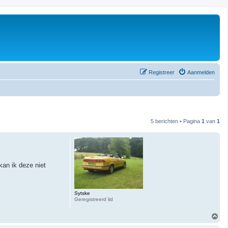
Registreer
Aanmelden
5 berichten • Pagina
1
van
1
an ik deze niet
Sytske
Geregistreerd lid
O
m