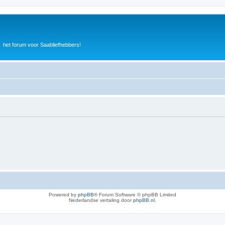
het forum voor Saabliefhebbers!
Powered by
phpBB
® Forum Software © phpBB Limited
Nederlandse vertaling door
phpBB.nl
.