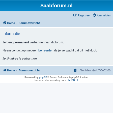
Saabforum.nl
Registreer
Aanmelden
Home
Forumoverzicht
Informatie
Je bent
permanent
verbannen van dit forum.
Neem contact op met een
beheerder
als je verwacht dat dit niet klopt.
Je IP-adres is verbannen.
Home
Forumoverzicht
Alle tijden zijn
UTC+02:00
Powered by
phpBB
® Forum Software © phpBB Limited
Nederlandse vertaling door
phpBB.nl
.