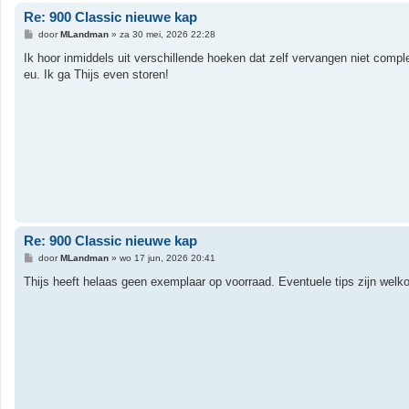
Re: 900 Classic nieuwe kap
B
door
MLandman
»
za 30 mei, 2026 22:28
e
r
Ik hoor inmiddels uit verschillende hoeken dat zelf vervangen niet compl
i
eu. Ik ga Thijs even storen!
c
h
t
Re: 900 Classic nieuwe kap
B
door
MLandman
»
wo 17 jun, 2026 20:41
e
r
Thijs heeft helaas geen exemplaar op voorraad. Eventuele tips zijn wel
i
c
h
t