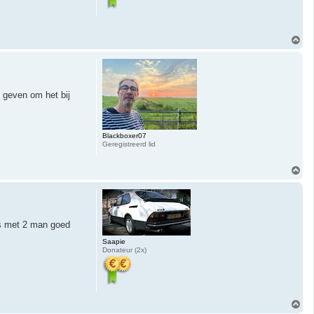
O
m
h
o
o
g
e geven om het bij
Blackboxer07
Geregistreerd lid
O
m
h
o
o
g
is met 2 man goed
Saapie
Donateur (2x)
O
m