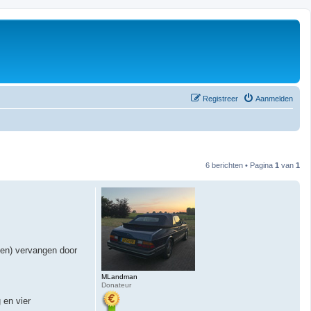
Registreer
Aanmelden
6 berichten • Pagina
1
van
1
aten) vervangen door
MLandman
Donateur
 en vier