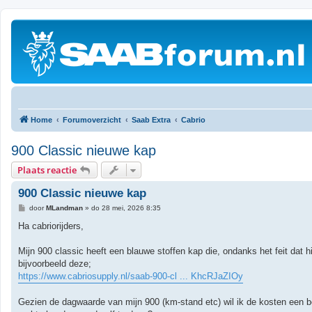
Home
Forumoverzicht
Saab Extra
Cabrio
900 Classic nieuwe kap
Plaats reactie
900 Classic nieuwe kap
B
door
MLandman
»
do 28 mei, 2026 8:35
e
r
Ha cabriorijders,
i
c
h
Mijn 900 classic heeft een blauwe stoffen kap die, ondanks het feit dat h
t
bijvoorbeeld deze;
https://www.cabriosupply.nl/saab-900-cl ... KhcRJaZIOy
Gezien de dagwaarde van mijn 900 (km-stand etc) wil ik de kosten een bee