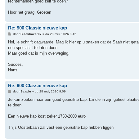
rechterhanden goed zelf te doen?
Hoor het graag, Groeten
Re: 900 Classic nieuwe kap
B
door
Blackboxer07
»
do 28 mei, 2026 8:45
e
r
Hoi, je schrijft dagwaarde. Mag ik hier op uitmaken dat de Saab niet geta
i
een specialist te laten doen.
c
h
Maar goed dat is mijn overweging.
t
Succes,
Hans
Re: 900 Classic nieuwe kap
B
door
Saapie
»
do 28 mei, 2026 9:09
e
r
Je kan zoeken naar een goed gebruikte kap. En die in zijn geheel plaat
i
te doen.
c
h
t
Een nieuwe kap kost zeker 1750-2000 euro
Thijs Oosterbaan zal vast een gebruikte kap hebben liggen