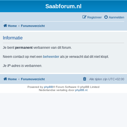
Saabforum.nl
Registreer
Aanmelden
Home
Forumoverzicht
Informatie
Je bent
permanent
verbannen van dit forum.
Neem contact op met een
beheerder
als je verwacht dat dit niet klopt.
Je IP-adres is verbannen.
Home
Forumoverzicht
Alle tijden zijn
UTC+02:00
Powered by
phpBB
® Forum Software © phpBB Limited
Nederlandse vertaling door
phpBB.nl
.