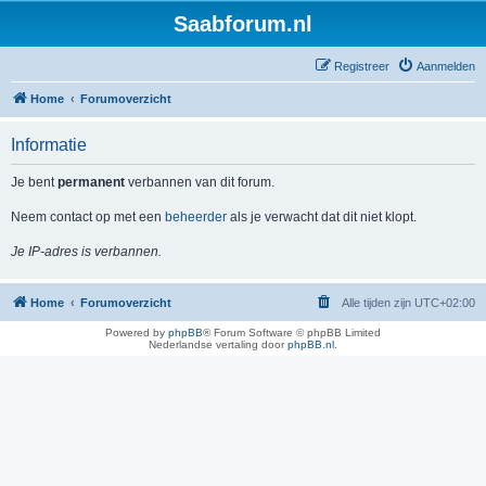
Saabforum.nl
Registreer
Aanmelden
Home
Forumoverzicht
Informatie
Je bent
permanent
verbannen van dit forum.
Neem contact op met een
beheerder
als je verwacht dat dit niet klopt.
Je IP-adres is verbannen.
Home
Forumoverzicht
Alle tijden zijn
UTC+02:00
Powered by
phpBB
® Forum Software © phpBB Limited
Nederlandse vertaling door
phpBB.nl
.