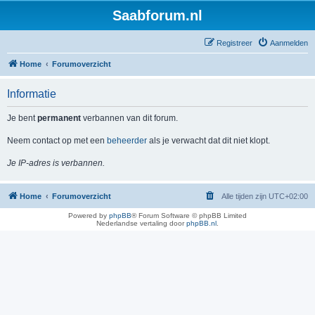
Saabforum.nl
Registreer
Aanmelden
Home
Forumoverzicht
Informatie
Je bent
permanent
verbannen van dit forum.
Neem contact op met een
beheerder
als je verwacht dat dit niet klopt.
Je IP-adres is verbannen.
Home
Forumoverzicht
Alle tijden zijn
UTC+02:00
Powered by
phpBB
® Forum Software © phpBB Limited
Nederlandse vertaling door
phpBB.nl
.