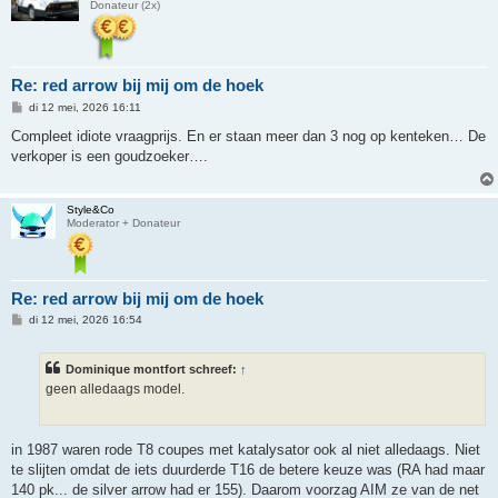
Donateur (2x)
Re: red arrow bij mij om de hoek
B
di 12 mei, 2026 16:11
e
r
Compleet idiote vraagprijs. En er staan meer dan 3 nog op kenteken… De
i
verkoper is een goudzoeker….
c
h
t
Style&Co
Moderator + Donateur
Re: red arrow bij mij om de hoek
B
di 12 mei, 2026 16:54
e
r
i
Dominique montfort schreef:
↑
c
h
geen alledaags model.
t
in 1987 waren rode T8 coupes met katalysator ook al niet alledaags. Niet
te slijten omdat de iets duurderde T16 de betere keuze was (RA had maar
140 pk... de silver arrow had er 155). Daarom voorzag AIM ze van de net