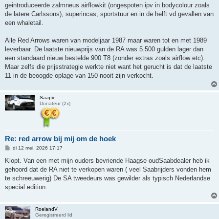
geintroduceerde zalmneus airflowkit (ongespoten ipv in bodycolour zoals
de latere Carlssons), superincas, sportstuur en in de helft vd gevallen van
een whaletail.
Alle Red Arrows waren van modeljaar 1987 maar waren tot en met 1989
leverbaar. De laatste nieuwprijs van de RA was 5.500 gulden lager dan
een standaard nieuw bestelde 900 T8 (zonder extras zoals airflow etc).
Maar zelfs die prijsstrategie werkte niet want het gerucht is dat de laatste
11 in de beoogde oplage van 150 nooit zijn verkocht.
Saapie
Donateur (2x)
Re: red arrow bij mij om de hoek
B
di 12 mei, 2026 17:17
e
r
Klopt. Van een met mijn ouders bevriende Haagse oudSaabdealer heb ik
i
gehoord dat de RA niet te verkopen waren ( veel Saabrijders vonden hem
c
h
te schreeuwerig) De SA tweedeurs was gewilder als typisch Nederlandse
t
special edition.
RoelandV
Geregistreerd lid