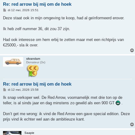
Re: red arrow bij mij om de hoek
B
di 12 mei, 2026 15:51
e
r
Deze staat ook in mijn omgeving te koop, had al geïnformeerd erover.
i
c
h
Ik heb zelf nummer 36, dit zou 37 zijn.
t
Had ook interesse om hem erbij te zetten maar met een richtprijs van
€25000,- sla ik over.
silvandam
Donateur (3x)
Re: red arrow bij mij om de hoek
B
di 12 mei, 2026 15:58
e
r
Ik snap verkoper wel. De Red Arrow, voornamelijk met drie ton op de
i
teller, is al sinds jaar en dag minstens zo gewild als een 900 GT
.
c
h
t
Don’t get me wrong: ik vind de Red Arrow een gave special edition. Deze
prijs vind ik echter wel aan de ambitieuze kant.
Saapie