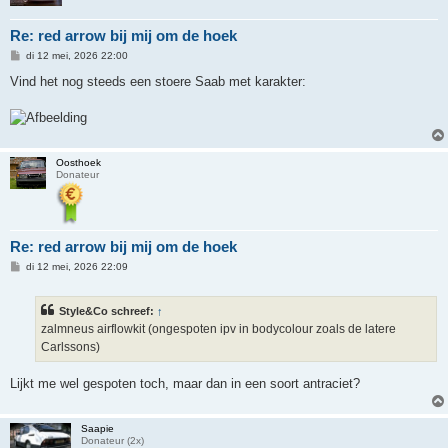
Re: red arrow bij mij om de hoek
B
di 12 mei, 2026 22:00
e
r
Vind het nog steeds een stoere Saab met karakter:
i
c
h
t
Oosthoek
Donateur
Re: red arrow bij mij om de hoek
B
di 12 mei, 2026 22:09
e
r
i
Style&Co schreef:
↑
c
h
zalmneus airflowkit (ongespoten ipv in bodycolour zoals de latere
t
Carlssons)
Lijkt me wel gespoten toch, maar dan in een soort antraciet?
Saapie
Donateur (2x)