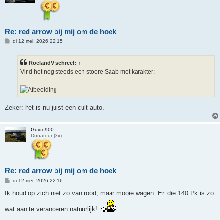
Re: red arrow bij mij om de hoek
B
di 12 mei, 2026 22:15
e
r
i
RoelandV schreef:
↑
c
h
Vind het nog steeds een stoere Saab met karakter:
t
Zeker; het is nu juist een cult auto.
Guido900T
Donateur (3x)
Re: red arrow bij mij om de hoek
B
di 12 mei, 2026 22:16
e
r
Ik houd op zich niet zo van rood, maar mooie wagen. En die 140 Pk is zo
i
c
wat aan te veranderen natuurlijk!
h
t