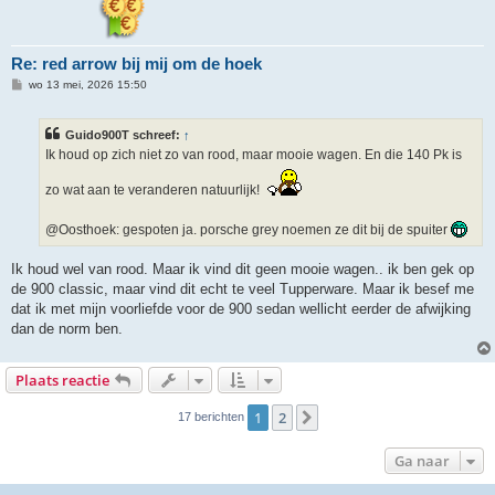
Re: red arrow bij mij om de hoek
B
wo 13 mei, 2026 15:50
e
r
i
Guido900T schreef:
↑
c
h
Ik houd op zich niet zo van rood, maar mooie wagen. En die 140 Pk is
t
zo wat aan te veranderen natuurlijk!
@Oosthoek: gespoten ja. porsche grey noemen ze dit bij de spuiter
Ik houd wel van rood. Maar ik vind dit geen mooie wagen.. ik ben gek op
de 900 classic, maar vind dit echt te veel Tupperware. Maar ik besef me
dat ik met mijn voorliefde voor de 900 sedan wellicht eerder de afwijking
dan de norm ben.
Plaats reactie
1
2
Volgende
17 berichten
Ga naar