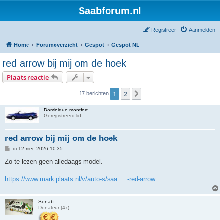
Saabforum.nl
Registreer
Aanmelden
Home
Forumoverzicht
Gespot
Gespot NL
red arrow bij mij om de hoek
Plaats reactie
1
2
Volgende
17 berichten
Dominique montfort
Geregistreerd lid
red arrow bij mij om de hoek
B
di 12 mei, 2026 10:35
e
r
Zo te lezen geen alledaags model.
i
c
h
https://www.marktplaats.nl/v/auto-s/saa ... -red-arrow
t
Sonab
Donateur (4x)