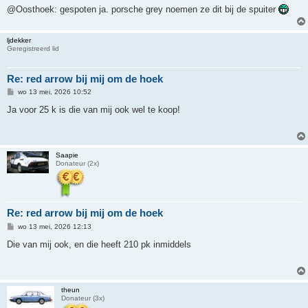
@Oosthoek: gespoten ja. porsche grey noemen ze dit bij de spuiter
ljdekker
Geregistreerd lid
Re: red arrow bij mij om de hoek
B
wo 13 mei, 2026 10:52
e
r
Ja voor 25 k is die van mij ook wel te koop!
i
c
h
t
Saapie
Donateur (2x)
Re: red arrow bij mij om de hoek
B
wo 13 mei, 2026 12:13
e
r
Die van mij ook, en die heeft 210 pk inmiddels
i
c
h
t
theun
Donateur (3x)