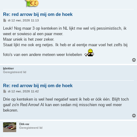
Re: red arrow bij mij om de hoek
B
di 12 mei, 2026 11:13
e
r
Leuk! Nog maar 3 op kenteken in NL lijkt me wel vrij pessimistisch, ik
i
weet er sowieso al een paar meer.
c
h
Maar uniek is het zeer zeker.
t
Staat lijkt me ook erg netjes. Ik heb er al eentje maar voel het zelfs bij
foto's van een andere meteen weer kriebelen
ljdekker
Geregistreerd lid
Re: red arrow bij mij om de hoek
B
di 12 mei, 2026 11:42
e
r
Drie op kenteken is wel heel negatief want ik heb er óók één. Blijft toch
i
gaaf zo'n Red Arrow! Al kan een sedan mij misschien nog wel meer
c
h
bekoren.
t
Dirk-vw
Geregistreerd lid