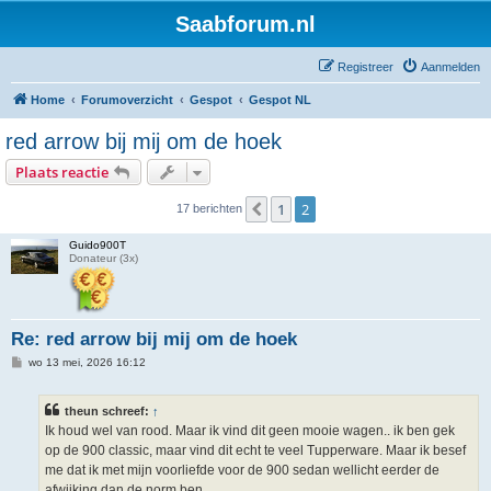
Saabforum.nl
Registreer
Aanmelden
Home
Forumoverzicht
Gespot
Gespot NL
red arrow bij mij om de hoek
Plaats reactie
1
2
Vorige
17 berichten
Guido900T
Donateur (3x)
Re: red arrow bij mij om de hoek
B
wo 13 mei, 2026 16:12
e
r
i
theun schreef:
↑
c
h
Ik houd wel van rood. Maar ik vind dit geen mooie wagen.. ik ben gek
t
op de 900 classic, maar vind dit echt te veel Tupperware. Maar ik besef
me dat ik met mijn voorliefde voor de 900 sedan wellicht eerder de
afwijking dan de norm ben.