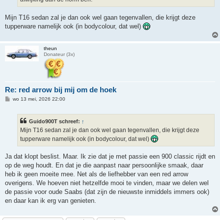
Mijn T16 sedan zal je dan ook wel gaan tegenvallen, die krijgt deze
tupperware namelijk ook (in bodycolour, dat wel)
theun
Donateur (3x)
Re: red arrow bij mij om de hoek
B
wo 13 mei, 2026 22:00
e
r
i
Guido900T schreef:
↑
c
h
Mijn T16 sedan zal je dan ook wel gaan tegenvallen, die krijgt deze
t
tupperware namelijk ook (in bodycolour, dat wel)
Ja dat klopt beslist. Maar. Ik zie dat je met passie een 900 classic rijdt en
op de weg houdt. En dat je die aanpast naar persoonlijke smaak, daar
heb ik geen moeite mee. Net als de liefhebber van een red arrow
overigens. We hoeven niet hetzelfde mooi te vinden, maar we delen wel
de passie voor oude Saabs (dat zijn de nieuwste inmiddels immers ook)
en daar kan ik erg van genieten.