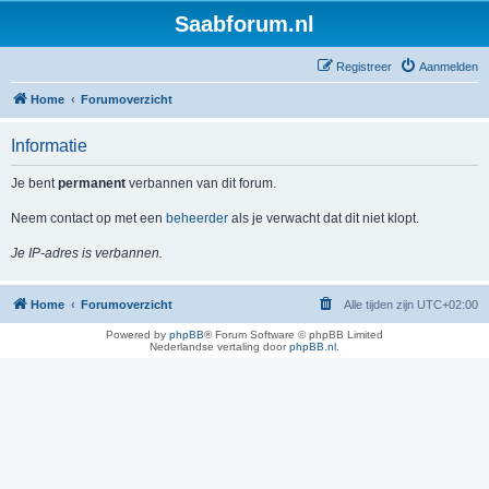
Saabforum.nl
Registreer
Aanmelden
Home
Forumoverzicht
Informatie
Je bent
permanent
verbannen van dit forum.
Neem contact op met een
beheerder
als je verwacht dat dit niet klopt.
Je IP-adres is verbannen.
Home
Forumoverzicht
Alle tijden zijn
UTC+02:00
Powered by
phpBB
® Forum Software © phpBB Limited
Nederlandse vertaling door
phpBB.nl
.