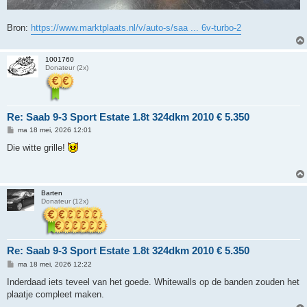
Bron:
https://www.marktplaats.nl/v/auto-s/saa ... 6v-turbo-2
1001760
Donateur (2x)
Re: Saab 9-3 Sport Estate 1.8t 324dkm 2010 € 5.350
B
ma 18 mei, 2026 12:01
e
r
Die witte grille!
i
c
h
t
Barten
Donateur (12x)
Re: Saab 9-3 Sport Estate 1.8t 324dkm 2010 € 5.350
B
ma 18 mei, 2026 12:22
e
r
Inderdaad iets teveel van het goede. Whitewalls op de banden zouden het
i
plaatje compleet maken.
c
h