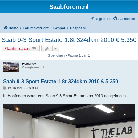
Saabforum.nl
Registreer
Aanmelden
Home
Forumoverzicht
Gespot
Gespot NL
Saab 9-3 Sport Estate 1.8t 324dkm 2010 € 5.350
Plaats reactie
3 berichten • Pagina
1
van
1
RoelandV
Geregistreerd lid
Saab 9-3 Sport Estate 1.8t 324dkm 2010 € 5.350
B
za 16 mei, 2026 9:41
e
r
In Hoofddorp wordt een Saab 9-3 Sport Estate van 2010 aangeboden:
i
c
h
t