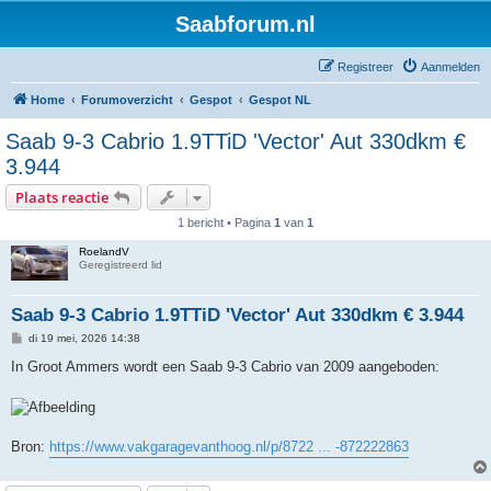
Saabforum.nl
Registreer
Aanmelden
Home
Forumoverzicht
Gespot
Gespot NL
Saab 9-3 Cabrio 1.9TTiD 'Vector' Aut 330dkm €
3.944
Plaats reactie
1 bericht • Pagina
1
van
1
RoelandV
Geregistreerd lid
Saab 9-3 Cabrio 1.9TTiD 'Vector' Aut 330dkm € 3.944
B
di 19 mei, 2026 14:38
e
r
In Groot Ammers wordt een Saab 9-3 Cabrio van 2009 aangeboden:
i
c
h
t
Bron:
https://www.vakgaragevanthoog.nl/p/8722 ... -872222863