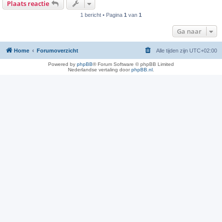
Plaats reactie
1 bericht • Pagina
1
van
1
Ga naar
Home
Forumoverzicht
Alle tijden zijn
UTC+02:00
Powered by
phpBB
® Forum Software © phpBB Limited
Nederlandse vertaling door
phpBB.nl
.