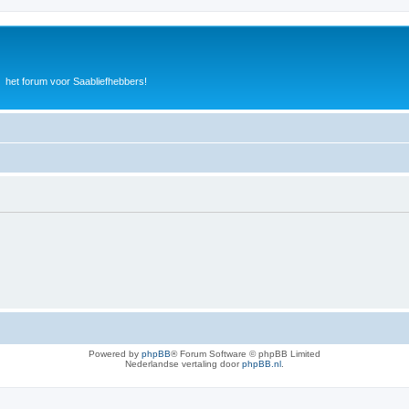
het forum voor Saabliefhebbers!
Powered by
phpBB
® Forum Software © phpBB Limited
Nederlandse vertaling door
phpBB.nl
.