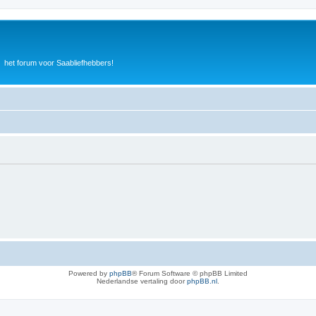
het forum voor Saabliefhebbers!
Powered by
phpBB
® Forum Software © phpBB Limited
Nederlandse vertaling door
phpBB.nl
.