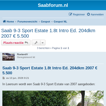
Saabforum.nl
Registreer
Aanmelden
Home
Forumoverzicht
Gespot
Gespot NL
Saab 9-3 Sport Estate 1.8t Intro Ed. 204dkm
2007 € 5.500
Plaats reactie
3 berichten • Pagina
1
van
1
RoelandV
Geregistreerd lid
Saab 9-3 Sport Estate 1.8t Intro Ed. 204dkm 2007 €
5.500
B
za 13 jun, 2026 9:21
e
r
In Leersum wordt een Saab 9-3 Sport Estate van 2007 aangeboden:
i
c
h
t