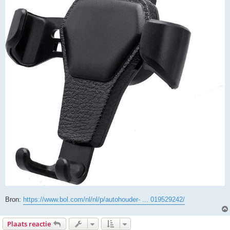
Bron:
https://www.bol.com/nl/nl/p/autohouder- ... 019529242/
Plaats reactie