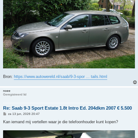
Bron:
https://www.autowereld.nl/saab/9-3-spor ... tails.html
noee
Geregistreerd lid
Re: Saab 9-3 Sport Estate 1.8t Intro Ed. 204dkm 2007 € 5.500
B
za 13 jun, 2026 20:47
e
r
Kan iemand mij vertellen waar je die telefoonhouder kunt kopen?
i
c
h
t