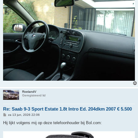
RoelandV
Geregistreerd lid
Re: Saab 9-3 Sport Estate 1.8t Intro Ed. 204dkm 2007 € 5.500
B
za 13 jun, 2026 22:06
e
r
Hij lijkt volgens mij op deze telefoonhouder bij Bol.com:
i
c
h
t