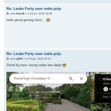
Re: Leuke Forty voor nette prijs
B
door
KeesB
»
vr 19 jun, 2026 18:58
e
r
Ieder geval genoeg foto's...
i
c
h
t
Re: Leuke Forty voor nette prijs
B
door
gj900
»
vr 19 jun, 2026 19:15
e
r
Stond bij mevr. keurig onder een dakje
i
c
h
t