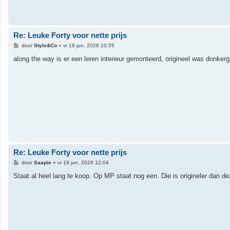
Re: Leuke Forty voor nette prijs
B
door
Style&Co
»
vr 19 jun, 2026 10:55
e
r
along the way is er een leren interieur gemonteerd, origineel was donkergr
i
c
h
t
Re: Leuke Forty voor nette prijs
B
door
Saapie
»
vr 19 jun, 2026 12:04
e
r
Staat al heel lang te koop. Op MP staat nog een. Die is origineler dan de
i
c
h
t