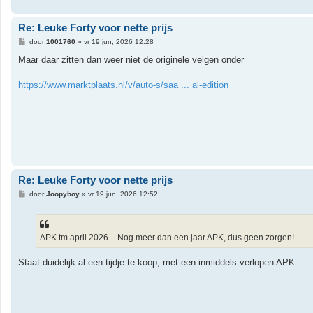
Re: Leuke Forty voor nette prijs
B
door
1001760
»
vr 19 jun, 2026 12:28
e
r
Maar daar zitten dan weer niet de originele velgen onder
i
c
h
https://www.marktplaats.nl/v/auto-s/saa ... al-edition
t
Re: Leuke Forty voor nette prijs
B
door
Joopyboy
»
vr 19 jun, 2026 12:52
e
r
i
c
h
APK tm april 2026 – Nog meer dan een jaar APK, dus geen zorgen!
t
Staat duidelijk al een tijdje te koop, met een inmiddels verlopen APK...