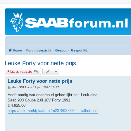
Home
Forumoverzicht
Gespot
Gespot NL
Leuke Forty voor nette prijs
Plaats reactie
Leuke Forty voor nette prijs
B
door
9323
»
vr 19 jun, 2026 10:37
e
r
Heeft aardig wat onderhoud gehad lijkt het. Leuk ding!
i
Saab 900 Coupé 2.0i 16V Forty 1991
c
h
€ 4.925,00
t
https://link.marktplaats.nl/m2378937232 ... ialbuttons