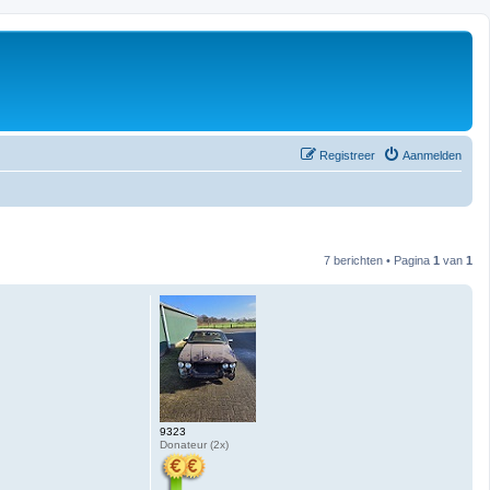
Registreer
Aanmelden
7 berichten • Pagina
1
van
1
9323
Donateur (2x)