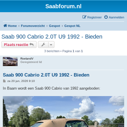
Saabforum.nl
Registreer
Aanmelden
Home
Forumoverzicht
Gespot
Gespot NL
Saab 900 Cabrio 2.0T U9 1992 - Bieden
Plaats reactie
3 berichten • Pagina
1
van
1
RoelandV
Geregistreerd lid
Saab 900 Cabrio 2.0T U9 1992 - Bieden
B
za 20 jun, 2026 9:10
e
r
In Baarn wordt een Saab 900 Cabrio van 1992 aangeboden:
i
c
h
t