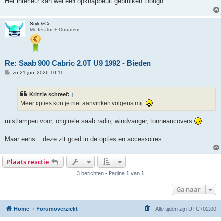
Het interieur kan wel een opknapbeurt gebruiken though..
t
Style&Co
Moderator + Donateur
Re: Saab 900 Cabrio 2.0T U9 1992 - Bieden
B
zo 21 jun, 2026 10:11
e
r
i
Krizzie schreef:
↑
c
h
Meer opties kon je niet aanvinken volgens mij.
t
mistlampen voor, originele saab radio, windvanger, tonneaucovers
Maar eens... deze zit goed in de opties en accessoires
Plaats reactie
3 berichten • Pagina
1
van
1
Ga naar
Home
Forumoverzicht
Alle tijden zijn
UTC+02:00