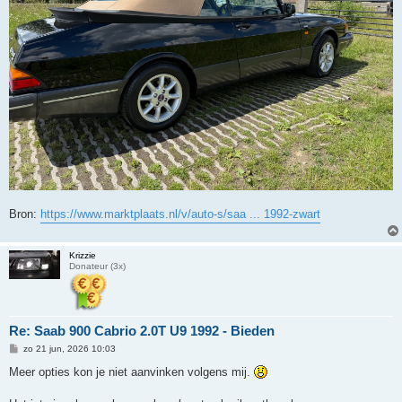
Bron:
https://www.marktplaats.nl/v/auto-s/saa ... 1992-zwart
Krizzie
Donateur (3x)
Re: Saab 900 Cabrio 2.0T U9 1992 - Bieden
B
zo 21 jun, 2026 10:03
e
r
Meer opties kon je niet aanvinken volgens mij.
i
c
h