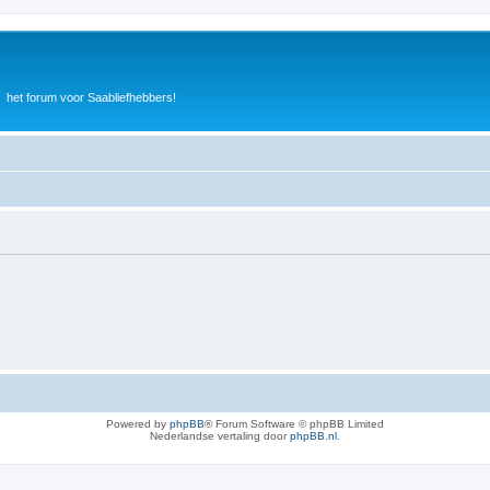
het forum voor Saabliefhebbers!
Powered by
phpBB
® Forum Software © phpBB Limited
Nederlandse vertaling door
phpBB.nl
.