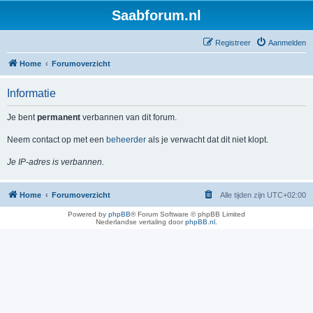
Saabforum.nl
Registreer
Aanmelden
Home
Forumoverzicht
Informatie
Je bent
permanent
verbannen van dit forum.
Neem contact op met een
beheerder
als je verwacht dat dit niet klopt.
Je IP-adres is verbannen.
Home
Forumoverzicht
Alle tijden zijn
UTC+02:00
Powered by
phpBB
® Forum Software © phpBB Limited
Nederlandse vertaling door
phpBB.nl
.