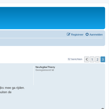
Registreer
Aanmelden
1
2
3
Vorige
32 berichten
NeufegliseThierry
Geregistreerd lid
jks mee ga rijden.
buiten de