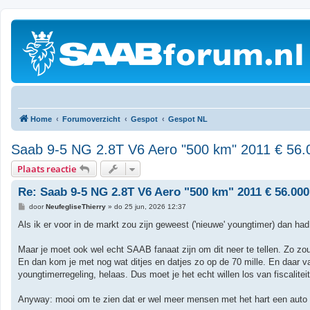
Home
Forumoverzicht
Gespot
Gespot NL
Saab 9-5 NG 2.8T V6 Aero "500 km" 2011 € 56.
Plaats reactie
Re: Saab 9-5 NG 2.8T V6 Aero "500 km" 2011 € 56.000
B
door
NeufegliseThierry
»
do 25 jun, 2026 12:37
e
r
Als ik er voor in de markt zou zijn geweest ('nieuwe' youngtimer) dan had
i
c
h
Maar je moet ook wel echt SAAB fanaat zijn om dit neer te tellen. Zo zou
t
En dan kom je met nog wat ditjes en datjes zo op de 70 mille. En daar val
youngtimerregeling, helaas. Dus moet je het echt willen los van fiscalitei
Anyway: mooi om te zien dat er wel meer mensen met het hart een auto k