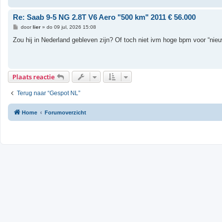
Re: Saab 9-5 NG 2.8T V6 Aero "500 km" 2011 € 56.000
B
door
lier
»
do 09 jul, 2026 15:08
e
r
Zou hij in Nederland gebleven zijn? Of toch niet ivm hoge bpm voor “nie
i
c
h
t
Plaats reactie
Terug naar “Gespot NL”
Home
Forumoverzicht