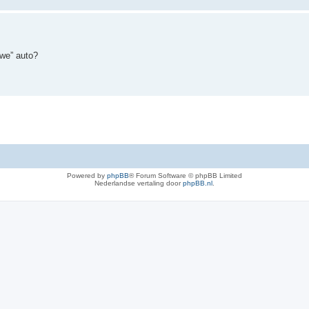
uwe” auto?
Powered by
phpBB
® Forum Software © phpBB Limited
Nederlandse vertaling door
phpBB.nl
.