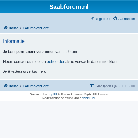
Saabforum.nl
Registreer
Aanmelden
Home
Forumoverzicht
Informatie
Je bent
permanent
verbannen van dit forum.
Neem contact op met een
beheerder
als je verwacht dat dit niet klopt.
Je IP-adres is verbannen.
Home
Forumoverzicht
Alle tijden zijn
UTC+02:00
Powered by
phpBB
® Forum Software © phpBB Limited
Nederlandse vertaling door
phpBB.nl
.