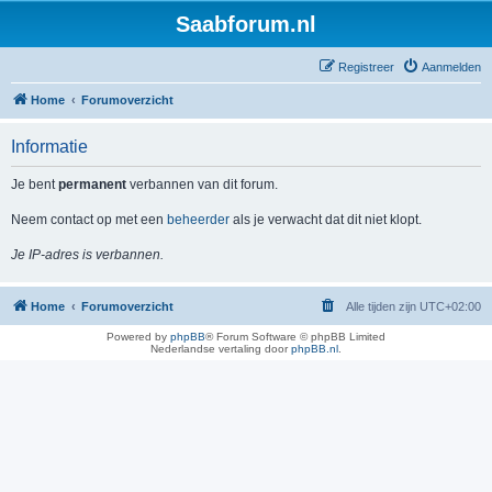
Saabforum.nl
Registreer
Aanmelden
Home
Forumoverzicht
Informatie
Je bent
permanent
verbannen van dit forum.
Neem contact op met een
beheerder
als je verwacht dat dit niet klopt.
Je IP-adres is verbannen.
Home
Forumoverzicht
Alle tijden zijn
UTC+02:00
Powered by
phpBB
® Forum Software © phpBB Limited
Nederlandse vertaling door
phpBB.nl
.