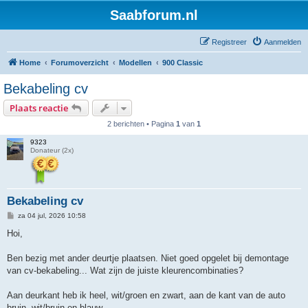
Saabforum.nl
Registreer
Aanmelden
Home
Forumoverzicht
Modellen
900 Classic
Bekabeling cv
Plaats reactie
2 berichten • Pagina
1
van
1
9323
Donateur (2x)
Bekabeling cv
B
za 04 jul, 2026 10:58
e
r
Hoi,
i
c
h
Ben bezig met ander deurtje plaatsen. Niet goed opgelet bij demontage
t
van cv-bekabeling... Wat zijn de juiste kleurencombinaties?
Aan deurkant heb ik heel, wit/groen en zwart, aan de kant van de auto
bruin, wit/bruin en blauw.