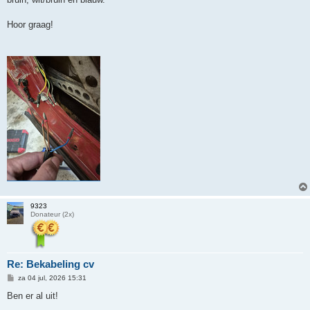
Hoor graag!
9323
Donateur (2x)
Re: Bekabeling cv
B
za 04 jul, 2026 15:31
e
r
Ben er al uit!
i