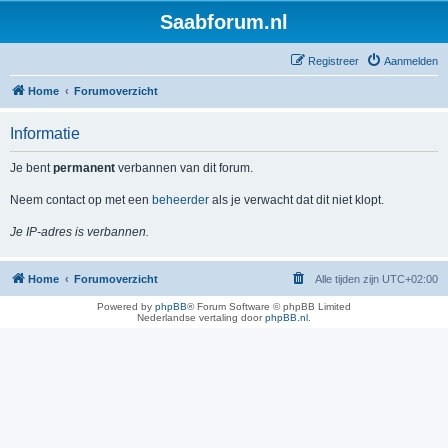
Saabforum.nl
Registreer
Aanmelden
Home
Forumoverzicht
Informatie
Je bent
permanent
verbannen van dit forum.
Neem contact op met een
beheerder
als je verwacht dat dit niet klopt.
Je IP-adres is verbannen.
Home
Forumoverzicht
Alle tijden zijn
UTC+02:00
Powered by
phpBB
® Forum Software © phpBB Limited
Nederlandse vertaling door
phpBB.nl
.