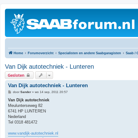
Home
Forumoverzicht
Specialisten en andere Saabgaragisten
Saab / 
Van Dijk autotechniek - Lunteren
Gesloten
Van Dijk autotechniek - Lunteren
B
door
Sander
»
wo 14 sep, 2011 20:57
e
r
Van Dijk autotechniek
i
Meulunterseweg 82
c
h
6741 HP LUNTEREN
t
Nederland
Tel 0318 481472
www.vandijk-autotechniek.nl