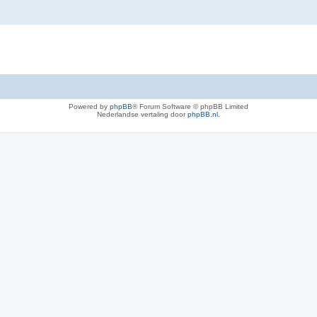
Powered by
phpBB
® Forum Software © phpBB Limited
Nederlandse vertaling door
phpBB.nl
.