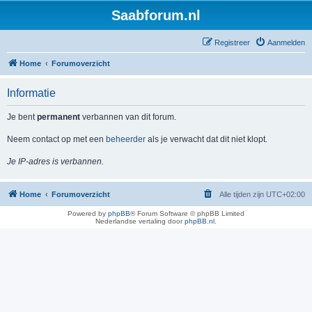
Saabforum.nl
Registreer
Aanmelden
Home
Forumoverzicht
Informatie
Je bent
permanent
verbannen van dit forum.
Neem contact op met een
beheerder
als je verwacht dat dit niet klopt.
Je IP-adres is verbannen.
Home
Forumoverzicht
Alle tijden zijn
UTC+02:00
Powered by
phpBB
® Forum Software © phpBB Limited
Nederlandse vertaling door
phpBB.nl
.