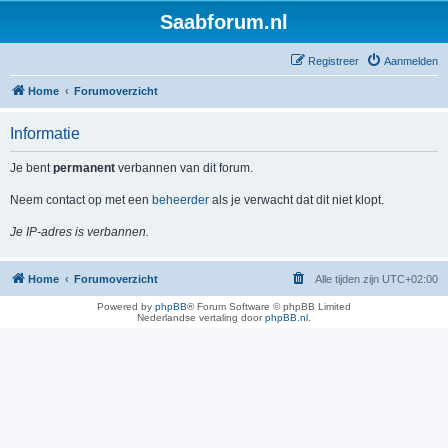
Saabforum.nl
Registreer
Aanmelden
Home
Forumoverzicht
Informatie
Je bent
permanent
verbannen van dit forum.
Neem contact op met een
beheerder
als je verwacht dat dit niet klopt.
Je IP-adres is verbannen.
Home
Forumoverzicht
Alle tijden zijn
UTC+02:00
Powered by
phpBB
® Forum Software © phpBB Limited
Nederlandse vertaling door
phpBB.nl
.