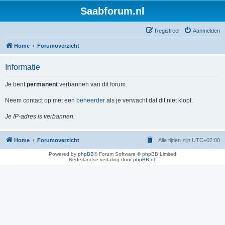
Saabforum.nl
Registreer
Aanmelden
Home
Forumoverzicht
Informatie
Je bent
permanent
verbannen van dit forum.
Neem contact op met een
beheerder
als je verwacht dat dit niet klopt.
Je IP-adres is verbannen.
Home
Forumoverzicht
Alle tijden zijn
UTC+02:00
Powered by
phpBB
® Forum Software © phpBB Limited
Nederlandse vertaling door
phpBB.nl
.