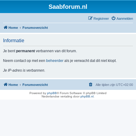
Saabforum.nl
Registreer
Aanmelden
Home
Forumoverzicht
Informatie
Je bent
permanent
verbannen van dit forum.
Neem contact op met een
beheerder
als je verwacht dat dit niet klopt.
Je IP-adres is verbannen.
Home
Forumoverzicht
Alle tijden zijn
UTC+02:00
Powered by
phpBB
® Forum Software © phpBB Limited
Nederlandse vertaling door
phpBB.nl
.