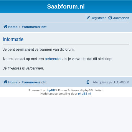
Saabforum.nl
Registreer
Aanmelden
Home
Forumoverzicht
Informatie
Je bent
permanent
verbannen van dit forum.
Neem contact op met een
beheerder
als je verwacht dat dit niet klopt.
Je IP-adres is verbannen.
Home
Forumoverzicht
Alle tijden zijn
UTC+02:00
Powered by
phpBB
® Forum Software © phpBB Limited
Nederlandse vertaling door
phpBB.nl
.