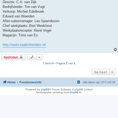
Directie: C.A. van Dijk
Bedrijfsleider: Ton van Vugt
Verkoop: Michiel Edelbroek
Eduard van Weerden
After-salesmanager: Leo Sparreboom
Chef werkplaats: Bert Weekhout
Werkplaatsreceptie: René Vogel
Magazijn: Timo van Es
http://www.saabrotterdam.nl/
Gesloten
1 bericht • Pagina
1
van
1
Ga naar
Home
Forumoverzicht
Alle tijden zijn
UTC+02:00
Powered by
phpBB
® Forum Software © phpBB Limited
Nederlandse vertaling door
phpBB.nl
.