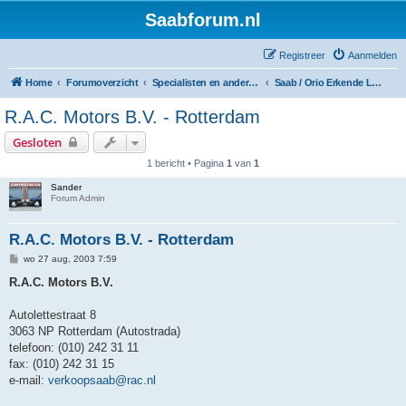
Saabforum.nl
Registreer
Aanmelden
Home
Forumoverzicht
Specialisten en andere Saabgaragisten
Saab / Orio Erkende Leveranciers + Reparateurs
R.A.C. Motors B.V. - Rotterdam
Gesloten
1 bericht • Pagina
1
van
1
Sander
Forum Admin
R.A.C. Motors B.V. - Rotterdam
B
wo 27 aug, 2003 7:59
e
r
R.A.C. Motors B.V.
i
c
h
Autolettestraat 8
t
3063 NP Rotterdam (Autostrada)
telefoon: (010) 242 31 11
fax: (010) 242 31 15
e-mail:
verkoopsaab@rac.nl