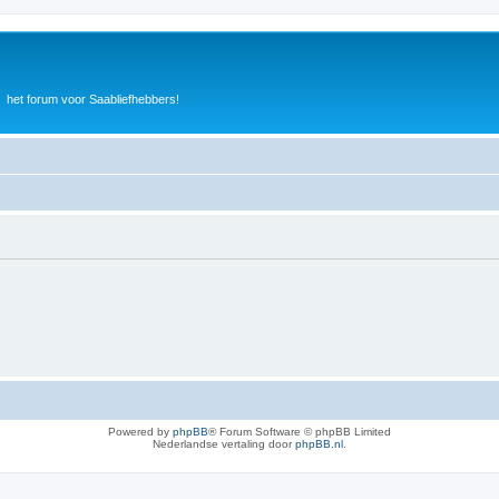
het forum voor Saabliefhebbers!
Powered by
phpBB
® Forum Software © phpBB Limited
Nederlandse vertaling door
phpBB.nl
.