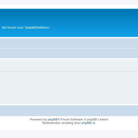
het forum voor Saabliefhebbers!
Powered by
phpBB
® Forum Software © phpBB Limited
Nederlandse vertaling door
phpBB.nl
.