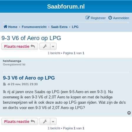
Saabforum.nl
Registreer
Aanmelden
Home
Forumoverzicht
Saab Extra
LPG
9-3 V6 of Aero op LPG
Plaats reactie
1 bericht • Pagina
1
van
1
herohavenga
Geregistreerd lid
9-3 V6 of Aero op LPG
B
di 23 nov, 2021 23:33
e
r
Ik rij al jaren onze Saabs op LPG (een 9-5 Aero en een 9-3 i). Nu
i
overweeg ik een 9-3 V6 of 2,0T Aero te kopen en met de huidige
c
h
benzineprijzen wil ik ook deze auto op LPG gaan rijden. Wat zijn de do's
t
en don'ts voor een 9-3 V6 of 2,0T Aero op LPG?
Plaats reactie
1 bericht • Pagina
1
van
1