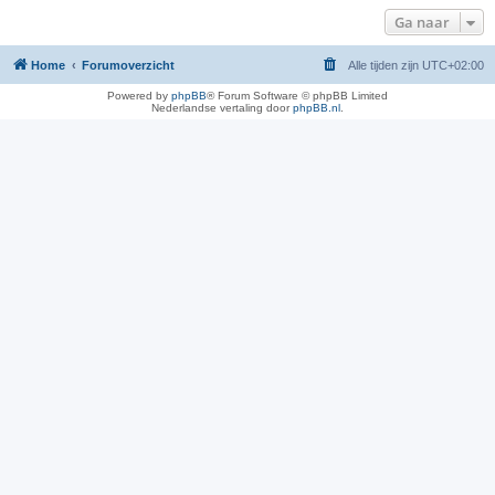
Ga naar
Home
Forumoverzicht
Alle tijden zijn
UTC+02:00
Powered by
phpBB
® Forum Software © phpBB Limited
Nederlandse vertaling door
phpBB.nl
.