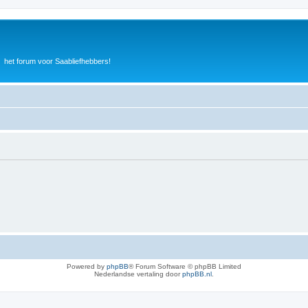
het forum voor Saabliefhebbers!
Powered by
phpBB
® Forum Software © phpBB Limited
Nederlandse vertaling door
phpBB.nl
.