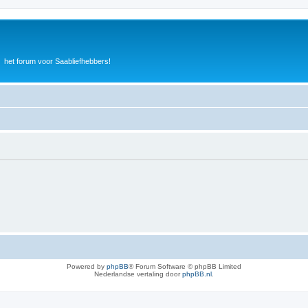
het forum voor Saabliefhebbers!
Powered by
phpBB
® Forum Software © phpBB Limited
Nederlandse vertaling door
phpBB.nl
.