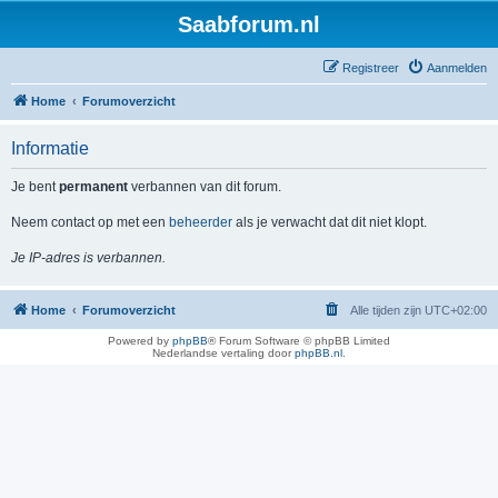
Saabforum.nl
Registreer
Aanmelden
Home
Forumoverzicht
Informatie
Je bent
permanent
verbannen van dit forum.
Neem contact op met een
beheerder
als je verwacht dat dit niet klopt.
Je IP-adres is verbannen.
Home
Forumoverzicht
Alle tijden zijn
UTC+02:00
Powered by
phpBB
® Forum Software © phpBB Limited
Nederlandse vertaling door
phpBB.nl
.