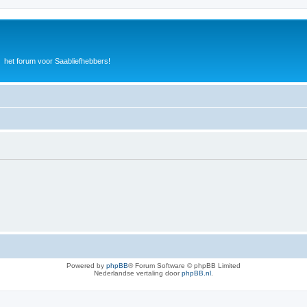
het forum voor Saabliefhebbers!
Powered by
phpBB
® Forum Software © phpBB Limited
Nederlandse vertaling door
phpBB.nl
.