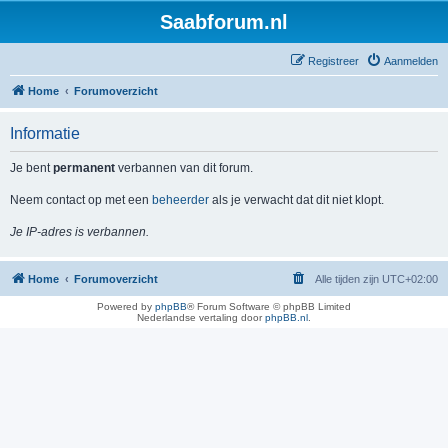
Saabforum.nl
Registreer
Aanmelden
Home
Forumoverzicht
Informatie
Je bent
permanent
verbannen van dit forum.
Neem contact op met een
beheerder
als je verwacht dat dit niet klopt.
Je IP-adres is verbannen.
Home
Forumoverzicht
Alle tijden zijn
UTC+02:00
Powered by
phpBB
® Forum Software © phpBB Limited
Nederlandse vertaling door
phpBB.nl
.