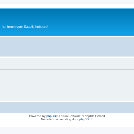
het forum voor Saabliefhebbers!
Powered by
phpBB
® Forum Software © phpBB Limited
Nederlandse vertaling door
phpBB.nl
.