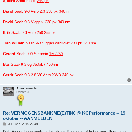
Sjoerd
Saab n.n.b.
240 pk
David
Saab 9-3 Aero 2.3
230 pk 340 nm
David
Saab 9-3 Viggen
230 pk 340 nm
Erik
Saab 9-3 Aero
250-255 pk
Jan Willem
Saab 9-3 Viggen cabriolet
230 pk 340 nm
Gerard
Saab 900 S cabrio
150/250
Bas
Saab 9-3 og
350pk / 450nm
Gerrit
Saab 9-3 2.8 V6 Aero XWD
340 pk
J.vandermeulen
Donateur
Re: VERMOGENSBANKME(E)TIN6 @ KCPerformance -- 19
oktober -- AANMELDEN
B
vr 13 sep, 2019 22:40
e
r
Dat zijn een hoop peekaas bij elkaar. Benieuwd of het er nog allemaal in