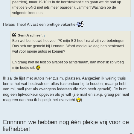
paarden), maar 19/10 is in de herfstvakantie en gaan we de hort op
(met de 9-5NG met iets meer paarden). Jammer! Wachten op de
volgende keer dus...
Helaas Theo! Alvast een prettige vakantie
GerritA schreef:
↑
Ben wel benieuwd hoeveel PK mijn 9-3 heeft na al zijn verbeteringen.
Dus heb me gemeld bij Lennard. Word vast leuke dag ben benieuwd
wat voor mooie autos er komen?
En graag niet de test op alfabet op achternaam, dan moet ik zo vroeg
mijn bedje uit.
Ik zal de lijst met auto's hier z.s.m. plaatsen. Aangezien ik weinig thuis
ben is het wat hectisch om alles tussendoor bij te houden, maar je hebt
van mij mail (net als overigens iedereen die zich heeft gemeld). Je kunt
nog een tijdvoorkeur opgeven als je wilt (zie mail en s.v.p. graag per mail
reageren dan hou ik hopelijk het overzicht
).
Ennnnnn we hebben nog één plekje vrij voor de
liefhebber!