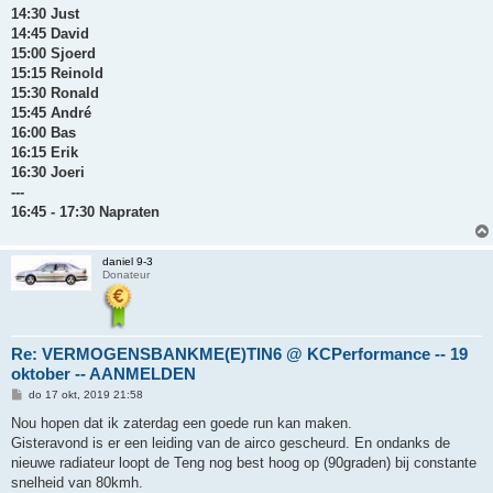
14:30 Just
14:45 David
15:00 Sjoerd
15:15 Reinold
15:30 Ronald
15:45 André
16:00 Bas
16:15 Erik
16:30 Joeri
---
16:45 - 17:30 Napraten
daniel 9-3
Donateur
Re: VERMOGENSBANKME(E)TIN6 @ KCPerformance -- 19
oktober -- AANMELDEN
B
do 17 okt, 2019 21:58
e
r
Nou hopen dat ik zaterdag een goede run kan maken.
i
Gisteravond is er een leiding van de airco gescheurd. En ondanks de
c
h
nieuwe radiateur loopt de Teng nog best hoog op (90graden) bij constante
t
snelheid van 80kmh.