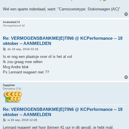
h
t
Wel een aparte inderdaad, want: "Carrosserietype: Stationwagen (AC)"
Andreblok74
Geregistreerd lid
Re: VERMOGENSBANKME(E)TIN6 @ KCPerformance -- 19
oktober -- AANMELDEN
B
do 19 sep, 2019 22:16
e
r
Is er nog een plaatsje over of is het al vol
i
Ik zou graag mee willen
c
h
Mvg Andre blok
t
Ps Lennard reageert niet ??
Sapphire
Donateur (7x)
Re: VERMOGENSBANKME(E)TIN6 @ KCPerformance -- 19
oktober -- AANMELDEN
B
vr 20 sep, 2019 12:28
e
r
Lennard reageert wel hoor (binnen 41 uur in dit geval), je hebt mail.