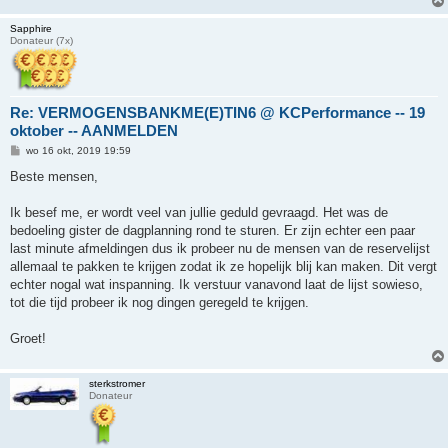
Sapphire
Donateur (7x)
Re: VERMOGENSBANKME(E)TIN6 @ KCPerformance -- 19
oktober -- AANMELDEN
B
wo 16 okt, 2019 19:59
e
r
Beste mensen,
i
c
h
Ik besef me, er wordt veel van jullie geduld gevraagd. Het was de
t
bedoeling gister de dagplanning rond te sturen. Er zijn echter een paar
last minute afmeldingen dus ik probeer nu de mensen van de reservelijst
allemaal te pakken te krijgen zodat ik ze hopelijk blij kan maken. Dit vergt
echter nogal wat inspanning. Ik verstuur vanavond laat de lijst sowieso,
tot die tijd probeer ik nog dingen geregeld te krijgen.
Groet!
sterkstromer
Donateur