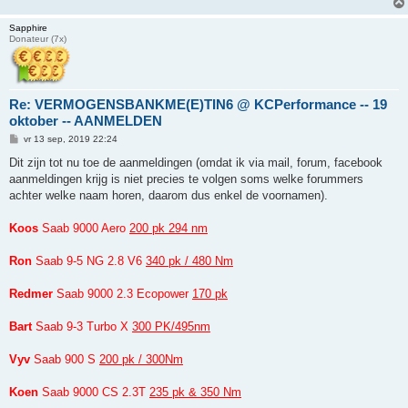
Sapphire
Donateur (7x)
Re: VERMOGENSBANKME(E)TIN6 @ KCPerformance -- 19
oktober -- AANMELDEN
B
vr 13 sep, 2019 22:24
e
r
Dit zijn tot nu toe de aanmeldingen (omdat ik via mail, forum, facebook
i
aanmeldingen krijg is niet precies te volgen soms welke forummers
c
h
achter welke naam horen, daarom dus enkel de voornamen).
t
Koos
Saab 9000 Aero
200 pk 294 nm
Ron
Saab 9-5 NG 2.8 V6
340 pk / 480 Nm
Redmer
Saab 9000 2.3 Ecopower
170 pk
Bart
Saab 9-3 Turbo X
300 PK/495nm
Vyv
Saab 900 S
200 pk / 300Nm
Koen
Saab 9000 CS 2.3T
235 pk & 350 Nm