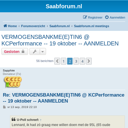
Saabforum.nl
Registreer
Aanmelden
Home
Forumoverzicht
Saabforum.nl
Saabforum.nl meetings
VERMOGENSBANKME(E)TIN6 @
KCPerformance -- 19 oktober -- AANMELDEN
Gesloten
1
2
3
4
Vorige
Volgende
56 berichten
Sapphire
Donateur (7x)
Re: VERMOGENSBANKME(E)TIN6 @ KCPerformance
-- 19 oktober -- AANMELDEN
B
vr 13 sep, 2019 22:10
e
r
i
U-Poll schreef:
↑
c
h
Lennard, ik had zó graag mee willen doen met de 95L (65 oude
t