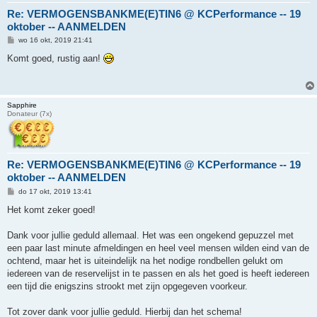
Re: VERMOGENSBANKME(E)TIN6 @ KCPerformance -- 19
oktober -- AANMELDEN
B
wo 16 okt, 2019 21:41
e
r
Komt goed, rustig aan!
i
c
h
t
Sapphire
Donateur (7x)
Re: VERMOGENSBANKME(E)TIN6 @ KCPerformance -- 19
oktober -- AANMELDEN
B
do 17 okt, 2019 13:41
e
r
Het komt zeker goed!
i
c
h
Dank voor jullie geduld allemaal. Het was een ongekend gepuzzel met
t
een paar last minute afmeldingen en heel veel mensen wilden eind van de
ochtend, maar het is uiteindelijk na het nodige rondbellen gelukt om
iedereen van de reservelijst in te passen en als het goed is heeft iedereen
een tijd die enigszins strookt met zijn opgegeven voorkeur.
Tot zover dank voor jullie geduld. Hierbij dan het schema!