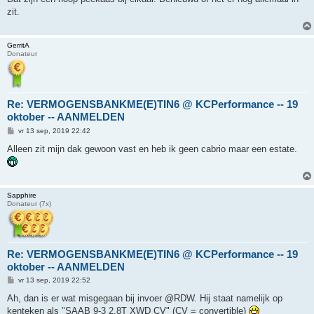
i
zit.
c
h
t
GerritA
Donateur
Re: VERMOGENSBANKME(E)TIN6 @ KCPerformance -- 19
oktober -- AANMELDEN
B
vr 13 sep, 2019 22:42
e
r
Alleen zit mijn dak gewoon vast en heb ik geen cabrio maar een estate.
i
c
h
t
Sapphire
Donateur (7x)
Re: VERMOGENSBANKME(E)TIN6 @ KCPerformance -- 19
oktober -- AANMELDEN
B
vr 13 sep, 2019 22:52
e
r
Ah, dan is er wat misgegaan bij invoer @RDW. Hij staat namelijk op
i
kenteken als "SAAB 9-3 2.8T XWD CV" (CV = convertible)
c