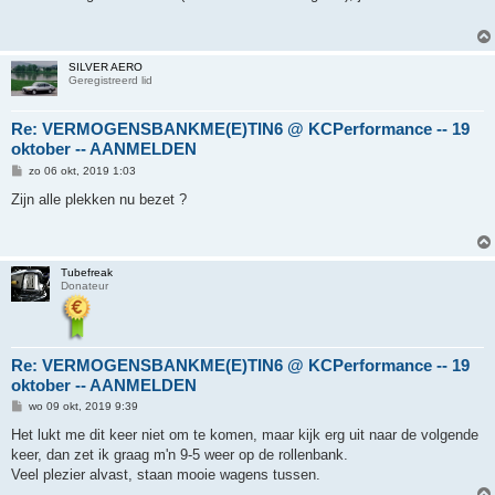
i
c
h
t
SILVER AERO
Geregistreerd lid
Re: VERMOGENSBANKME(E)TIN6 @ KCPerformance -- 19
oktober -- AANMELDEN
B
zo 06 okt, 2019 1:03
e
r
Zijn alle plekken nu bezet ?
i
c
h
t
Tubefreak
Donateur
Re: VERMOGENSBANKME(E)TIN6 @ KCPerformance -- 19
oktober -- AANMELDEN
B
wo 09 okt, 2019 9:39
e
r
Het lukt me dit keer niet om te komen, maar kijk erg uit naar de volgende
i
keer, dan zet ik graag m'n 9-5 weer op de rollenbank.
c
h
Veel plezier alvast, staan mooie wagens tussen.
t