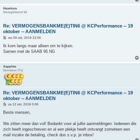
Hasekura
Geregistreerd lid
Re: VERMOGENSBANKME(E)TIN6 @ KCPerformance -- 19
oktober -- AANMELDEN
B
wo 09 okt, 2019 22:06
e
r
Ik kom langs maar alleen om te kijken.
i
Samen met de SAAB 95 NG
c
h
t
Sapphire
Donateur (7x)
Re: VERMOGENSBANKME(E)TIN6 @ KCPerformance -- 19
oktober -- AANMELDEN
B
za 12 okt, 2019 0:06
e
r
Beste mensen,
i
c
h
We zitten meer dan vol! Bedankt voor al jullie aanmeldingen. Iedereen die
t
zich heeft ingeschreven en al een plekje heeft ontvangt zometeen een
mail inzake de betaling, check dus s.v.p. je inbox!