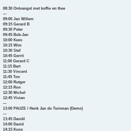
08:30 Ontvangst met koffie en thee
---
09:00 Jan Willem
09:15 Gerard B
09:30 Peter
09:45 Bob-Jan
10:00 Kees
10:15 Wim
10:30 Stef
10:45 Gerrit
11:00 Gerard C
11:15 Bart
11:30 Vincent
11:45 Ton
12:00 Rutger
12:15 Ron
12:30 Michel
12:45 Vivian
---
13:00 PAUZE / Henk Jan de Tuinman (Demo)
---
13:45 Daniël
14:00 David
14:15 Koos