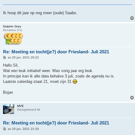
Ik hoop dit jaar op nog meer (oude) Saabs.
Dolphin Grey
Donateur (7x)
Re: Meeting en tocht(je?) door Friesland- Juli 2021
B
zo 20 jun, 2021 20:22
e
r
Hallo Sil,
i
Wat een leuk initiatief weer. Was vorig jaar erg leuk.
c
h
In principe kan ik alle data behalve 3 juli, zoals de agenda nu is.
t
Laatste zaterdag staat 21, moet zijn 31
Bojan
MVE
Geregistreerd lid
Re: Meeting en tocht(je?) door Friesland- Juli 2021
B
zo 20 jun, 2021 21:20
e