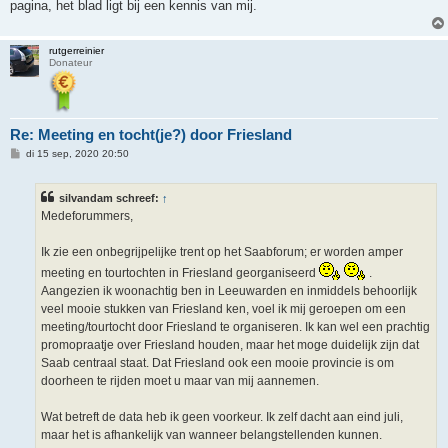
h
pagina, het blad ligt bij een kennis van mij.
t
rutgerreinier
Donateur
Re: Meeting en tocht(je?) door Friesland
B
di 15 sep, 2020 20:50
e
r
i
silvandam schreef:
↑
c
h
Medeforummers,
t
Ik zie een onbegrijpelijke trent op het Saabforum; er worden amper
meeting en tourtochten in Friesland georganiseerd
.
Aangezien ik woonachtig ben in Leeuwarden en inmiddels behoorlijk
veel mooie stukken van Friesland ken, voel ik mij geroepen om een
meeting/tourtocht door Friesland te organiseren. Ik kan wel een prachtig
promopraatje over Friesland houden, maar het moge duidelijk zijn dat
Saab centraal staat. Dat Friesland ook een mooie provincie is om
doorheen te rijden moet u maar van mij aannemen.
Wat betreft de data heb ik geen voorkeur. Ik zelf dacht aan eind juli,
maar het is afhankelijk van wanneer belangstellenden kunnen.