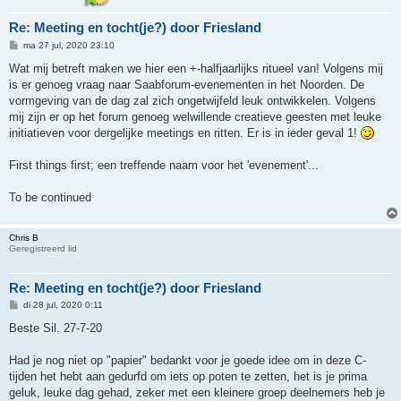
Re: Meeting en tocht(je?) door Friesland
B
ma 27 jul, 2020 23:10
e
r
Wat mij betreft maken we hier een +-halfjaarlijks ritueel van! Volgens mij
i
is er genoeg vraag naar Saabforum-evenementen in het Noorden. De
c
h
vormgeving van de dag zal zich ongetwijfeld leuk ontwikkelen. Volgens
t
mij zijn er op het forum genoeg welwillende creatieve geesten met leuke
initiatieven voor dergelijke meetings en ritten. Er is in ieder geval 1!
First things first; een treffende naam voor het 'evenement'...
To be continued
Chris B
Geregistreerd lid
Re: Meeting en tocht(je?) door Friesland
B
di 28 jul, 2020 0:11
e
r
Beste Sil. 27-7-20
i
c
h
Had je nog niet op "papier" bedankt voor je goede idee om in deze C-
t
tijden het hebt aan gedurfd om iets op poten te zetten, het is je prima
geluk, leuke dag gehad, zeker met een kleinere groep deelnemers heb je