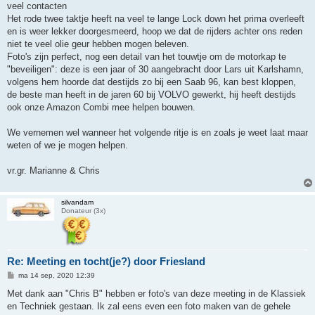
veel contacten
Het rode twee taktje heeft na veel te lange Lock down het prima overleeft
en is weer lekker doorgesmeerd, hoop we dat de rijders achter ons reden
niet te veel olie geur hebben mogen beleven.
Foto's zijn perfect, nog een detail van het touwtje om de motorkap te
"beveiligen": deze is een jaar of 30 aangebracht door Lars uit Karlshamn,
volgens hem hoorde dat destijds zo bij een Saab 96, kan best kloppen,
de beste man heeft in de jaren 60 bij VOLVO gewerkt, hij heeft destijds
ook onze Amazon Combi mee helpen bouwen.
We vernemen wel wanneer het volgende ritje is en zoals je weet laat maar
weten of we je mogen helpen.
vr.gr. Marianne & Chris
silvandam
Donateur (3x)
Re: Meeting en tocht(je?) door Friesland
B
ma 14 sep, 2020 12:39
e
r
Met dank aan "Chris B" hebben er foto's van deze meeting in de Klassiek
i
en Techniek gestaan. Ik zal eens even een foto maken van de gehele
c