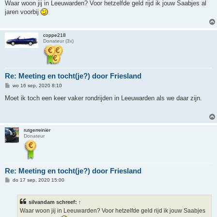
r
Waar woon jij in Leeuwarden? Voor hetzelfde geld rijd ik jouw Saabjes al
i
jaren voorbij
c
h
t
coppe218
Donateur (3x)
Re: Meeting en tocht(je?) door Friesland
B
wo 16 sep, 2020 8:10
e
r
Moet ik toch een keer vaker rondrijden in Leeuwarden als we daar zijn.
i
c
h
t
rutgerreinier
Donateur
Re: Meeting en tocht(je?) door Friesland
B
do 17 sep, 2020 15:00
e
r
i
silvandam schreef:
↑
c
h
Waar woon jij in Leeuwarden? Voor hetzelfde geld rijd ik jouw Saabjes
t