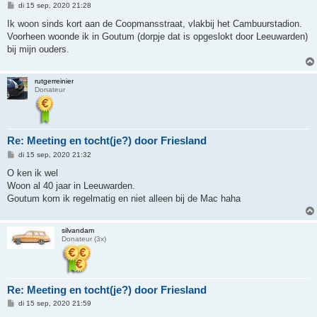
B
di 15 sep, 2020 21:28
e
r
Ik woon sinds kort aan de Coopmansstraat, vlakbij het Cambuurstadion.
i
Voorheen woonde ik in Goutum (dorpje dat is opgeslokt door Leeuwarden)
c
h
bij mijn ouders.
t
rutgerreinier
Donateur
Re: Meeting en tocht(je?) door Friesland
B
di 15 sep, 2020 21:32
e
r
O ken ik wel
i
Woon al 40 jaar in Leeuwarden.
c
h
Goutum kom ik regelmatig en niet alleen bij de Mac haha
t
silvandam
Donateur (3x)
Re: Meeting en tocht(je?) door Friesland
B
di 15 sep, 2020 21:59
e