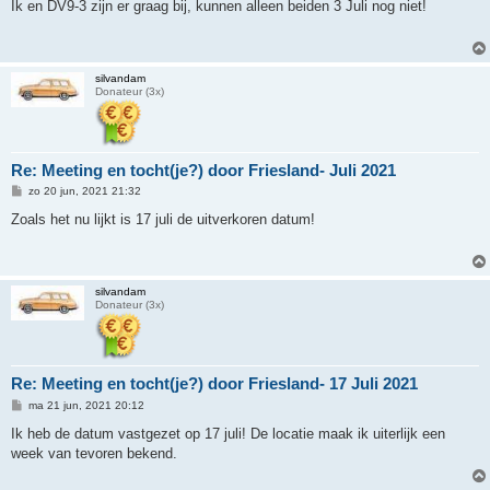
r
Ik en DV9-3 zijn er graag bij, kunnen alleen beiden 3 Juli nog niet!
i
c
h
t
silvandam
Donateur (3x)
Re: Meeting en tocht(je?) door Friesland- Juli 2021
B
zo 20 jun, 2021 21:32
e
r
Zoals het nu lijkt is 17 juli de uitverkoren datum!
i
c
h
t
silvandam
Donateur (3x)
Re: Meeting en tocht(je?) door Friesland- 17 Juli 2021
B
ma 21 jun, 2021 20:12
e
r
Ik heb de datum vastgezet op 17 juli! De locatie maak ik uiterlijk een
i
week van tevoren bekend.
c
h
t