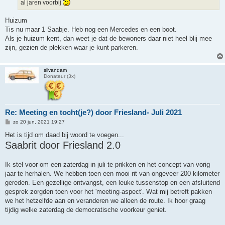
al jaren voorbij
Huizum
Tis nu maar 1 Saabje. Heb nog een Mercedes en een boot.
Als je huizum kent, dan weet je dat de bewoners daar niet heel blij mee
zijn, gezien de plekken waar je kunt parkeren.
silvandam
Donateur (3x)
Re: Meeting en tocht(je?) door Friesland- Juli 2021
B
zo 20 jun, 2021 19:27
e
r
Het is tijd om daad bij woord te voegen...
i
Saabrit door Friesland 2.0
c
h
t
Ik stel voor om een zaterdag in juli te prikken en het concept van vorig
jaar te herhalen. We hebben toen een mooi rit van ongeveer 200 kilometer
gereden. Een gezellige ontvangst, een leuke tussenstop en een afsluitend
gesprek zorgden toen voor het 'meeting-aspect'. Wat mij betreft pakken
we het hetzelfde aan en veranderen we alleen de route. Ik hoor graag
tijdig welke zaterdag de democratische voorkeur geniet.