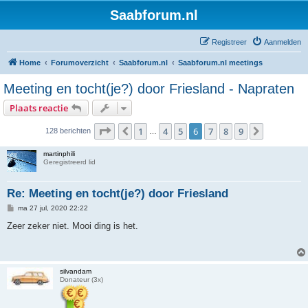
Saabforum.nl
Registreer
Aanmelden
Home
Forumoverzicht
Saabforum.nl
Saabforum.nl meetings
Meeting en tocht(je?) door Friesland - Napraten
Plaats reactie
Pagina
6
van
9
1
4
5
6
7
8
9
Vorige
Volgende
128 berichten
…
martinphili
Geregistreerd lid
Re: Meeting en tocht(je?) door Friesland
B
ma 27 jul, 2020 22:22
e
r
Zeer zeker niet. Mooi ding is het.
i
c
h
t
silvandam
Donateur (3x)