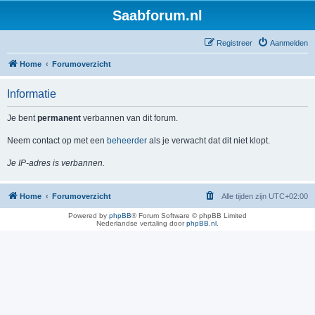
Saabforum.nl
Registreer
Aanmelden
Home
Forumoverzicht
Informatie
Je bent
permanent
verbannen van dit forum.
Neem contact op met een
beheerder
als je verwacht dat dit niet klopt.
Je IP-adres is verbannen.
Home
Forumoverzicht
Alle tijden zijn
UTC+02:00
Powered by
phpBB
® Forum Software © phpBB Limited
Nederlandse vertaling door
phpBB.nl
.