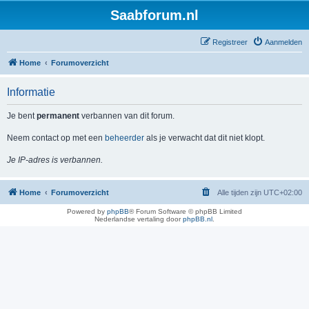
Saabforum.nl
Registreer
Aanmelden
Home
Forumoverzicht
Informatie
Je bent
permanent
verbannen van dit forum.
Neem contact op met een
beheerder
als je verwacht dat dit niet klopt.
Je IP-adres is verbannen.
Home
Forumoverzicht
Alle tijden zijn
UTC+02:00
Powered by
phpBB
® Forum Software © phpBB Limited
Nederlandse vertaling door
phpBB.nl
.