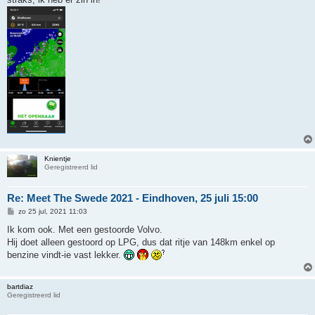
t
Knientje
Geregistreerd lid
Re: Meet The Swede 2021 - Eindhoven, 25 juli 15:00
B
zo 25 jul, 2021 11:03
e
r
Ik kom ook. Met een gestoorde Volvo.
i
Hij doet alleen gestoord op LPG, dus dat ritje van 148km enkel op
c
h
benzine vindt-ie vast lekker.
t
bartdiaz
Geregistreerd lid