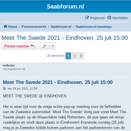
Saabforum.nl
Registreer
Aanmelden
Home
Forumoverzicht
Saabforum.nl
Saabforum.nl meetings
Meet The Swede 2021 - Eindhoven, 25 juli 15:00
Plaats reactie
1
2
Volgende
20 berichten
trollturbo
Geregistreerd lid
Meet The Swede 2021 - Eindhoven, 25 juli 15:00
B
ma 19 jul, 2021 12:59
e
r
MEET THE SWEDE @ EINDHOVEN
i
c
h
Het is weer tijd voor de enige echte pop-up meeting voor de liefhebber
t
van de Zweedse automobiel: Meet The Swede! Vorig jaar vond Meet The
Swede plaats op de Maasvlakte nabij Rotterdam, dit jaar gaan we ietsje
zuidelijker en vindt deze plaats in Eindhoven! Komende zondag (25 juli)
mag je je Zweedse bolide komen parkeren aan het parkeerterrein van de