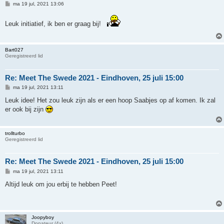
B
ma 19 jul, 2021 13:06
e
r
i
Leuk initiatief, ik ben er graag bij!
c
h
t
Bart027
Geregistreerd lid
Re: Meet The Swede 2021 - Eindhoven, 25 juli 15:00
B
ma 19 jul, 2021 13:11
e
r
Leuk idee! Het zou leuk zijn als er een hoop Saabjes op af komen. Ik zal
i
er ook bij zijn
c
h
t
trollturbo
Geregistreerd lid
Re: Meet The Swede 2021 - Eindhoven, 25 juli 15:00
B
ma 19 jul, 2021 13:11
e
r
Altijd leuk om jou erbij te hebben Peet!
i
c
h
t
Joopyboy
Donateur (4x)