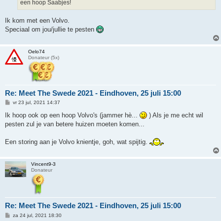
een hoop Saabjes!
Ik kom met een Volvo.
Speciaal om jou/jullie te pesten
Oelo74
Donateur (5x)
Re: Meet The Swede 2021 - Eindhoven, 25 juli 15:00
B
vr 23 jul, 2021 14:37
e
r
Ik hoop ook op een hoop Volvo's (jammer hè...
) Als je me echt wil
i
pesten zul je van betere huizen moeten komen...
c
h
t
Een storing aan je Volvo knientje, goh, wat spijtig.
Vincent9-3
Donateur
Re: Meet The Swede 2021 - Eindhoven, 25 juli 15:00
B
za 24 jul, 2021 18:30
e