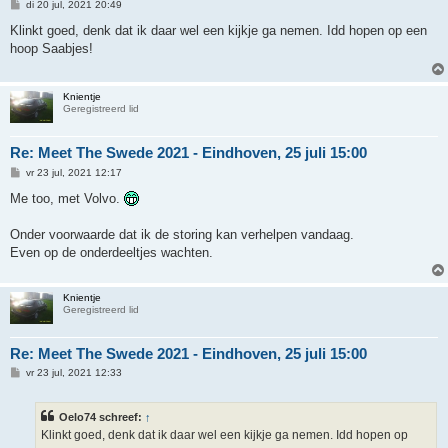
B
di 20 jul, 2021 20:49
e
r
Klinkt goed, denk dat ik daar wel een kijkje ga nemen. Idd hopen op een
i
hoop Saabjes!
c
h
t
Knientje
Geregistreerd lid
Re: Meet The Swede 2021 - Eindhoven, 25 juli 15:00
B
vr 23 jul, 2021 12:17
e
r
Me too, met Volvo.
i
c
h
Onder voorwaarde dat ik de storing kan verhelpen vandaag.
t
Even op de onderdeeltjes wachten.
Knientje
Geregistreerd lid
Re: Meet The Swede 2021 - Eindhoven, 25 juli 15:00
B
vr 23 jul, 2021 12:33
e
r
i
Oelo74 schreef:
↑
c
h
Klinkt goed, denk dat ik daar wel een kijkje ga nemen. Idd hopen op
t