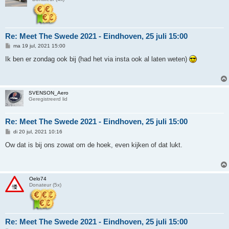
Re: Meet The Swede 2021 - Eindhoven, 25 juli 15:00
B
ma 19 jul, 2021 15:00
e
r
Ik ben er zondag ook bij (had het via insta ook al laten weten)
i
c
h
t
SVENSON_Aero
Geregistreerd lid
Re: Meet The Swede 2021 - Eindhoven, 25 juli 15:00
B
di 20 jul, 2021 10:16
e
r
Ow dat is bij ons zowat om de hoek, even kijken of dat lukt.
i
c
h
t
Oelo74
Donateur (5x)
Re: Meet The Swede 2021 - Eindhoven, 25 juli 15:00