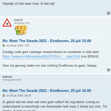
r
Hopelijk zit het weer mee. Ik ben bij!
i
c
h
t
Oelo74
Donateur (5x)
Re: Meet The Swede 2021 - Eindhoven, 25 juli 15:00
B
zo 25 jul, 2021 7:37
e
r
Zondag code geel vanwege onweersbuien en noodweer in hele land
i
https://www.nu.nl/binnenland/6147576/zo ... -land.html
(via @NUnl)
c
h
t
Voor mij genoeg reden om niet richting Eindhoven te gaan, helaas.
trollturbo
Geregistreerd lid
Re: Meet The Swede 2021 - Eindhoven, 25 juli 15:00
B
zo 25 jul, 2021 10:25
e
r
Ik geloof dat het weer wel mee gaat vallen! Nu nog lekker zonnig en
i
onderstaand screenshotje van Buienradar laat maar 1 lokale bui zien. Tot
c
h
straks, ik heb er zin in!